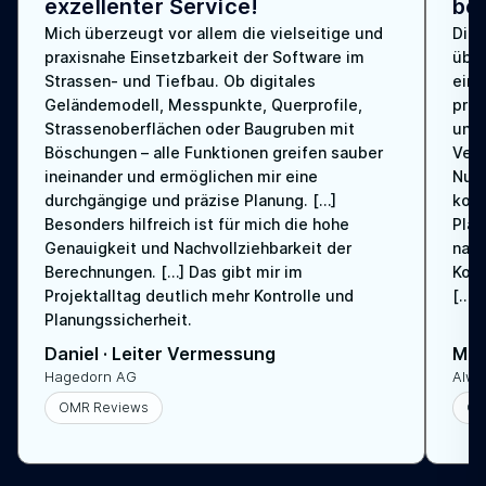
exzellenter Service!
bes
Mich überzeugt vor allem die vielseitige und
Die 
praxisnahe Einsetzbarkeit der Software im
über
Strassen- und Tiefbau. Ob digitales
eins
Geländemodell, Messpunkte, Querprofile,
prax
Strassenoberflächen oder Baugruben mit
und 
Böschungen – alle Funktionen greifen sauber
Verb
ineinander und ermöglichen mir eine
Nutz
durchgängige und präzise Planung. […]
kont
Besonders hilfreich ist für mich die hohe
Plan
Genauigkeit und Nachvollziehbarkeit der
nac
Berechnungen. […] Das gibt mir im
Korr
Projektalltag deutlich mehr Kontrolle und
[…]
Planungssicherheit.
Daniel
·
Leiter Vermessung
Mat
Hagedorn AG
Alwi
OMR Reviews
OM