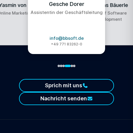
Gesche Dorer
Yasmin von Nordheim
Andreas Bäuerle
Assistentin der Geschäftsleitung
nline Marketing Manager
Head of Software
Development
info@bbsoft.de
+49 771 83262-0
Sprich mit uns
Nachricht senden