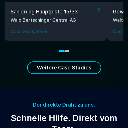
Sanierung Hauptpiste 15/33
Gewer
Walo Bertschinger Central AG
Walter
Case Study lesen
Case S
Weitere Case Studies
Der direkte Draht zu uns.
Schnelle Hilfe. Direkt vom